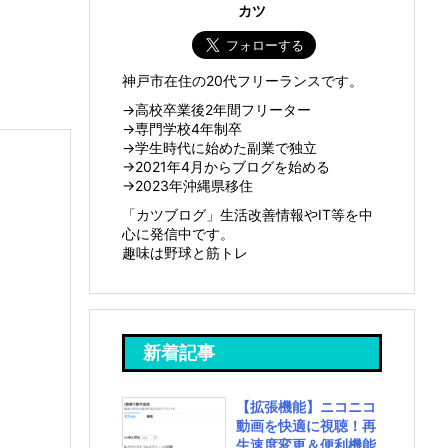
カツ
神戸市在住の20代フリーランスです。
→高校卒業後2年間フリーター
→専門学校4年制卒
→学生時代に始めた副業で独立
→2021年4月からブログを始める
→2023年沖縄県移住
「カツブログ」生活改善情報やIT等を中
心に発信中です。
趣味は野球と筋トレ
新着記事
【拡張機能】ニコニコ
動画を快適に視聴！再
生速度変更＆便利機能