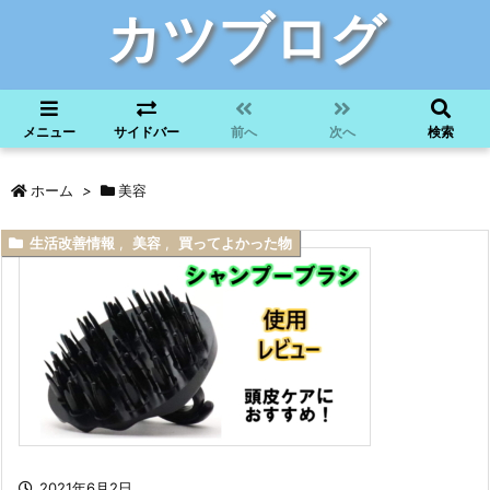
カツブログ
メニュー
サイドバー
前へ
次へ
検索
ホーム
>
美容
生活改善情報
,
美容
,
買ってよかった物
2021年6月2日