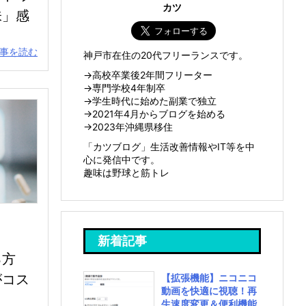
カツ
味」感
事を読む
神戸市在住の20代フリーランスです。
→高校卒業後2年間フリーター
→専門学校4年制卒
→学生時代に始めた副業で独立
→2021年4月からブログを始める
→2023年沖縄県移住
「カツブログ」生活改善情報やIT等を中
心に発信中です。
趣味は野球と筋トレ
新着記事
る方
がコス
【拡張機能】ニコニコ
動画を快適に視聴！再
生速度変更＆便利機能