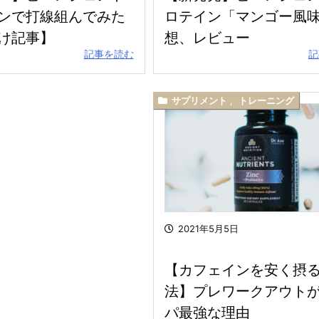
ンで打線組んでみた
ロテイン「マンゴー風
け記事】
想、レビュー
記事を読む
記
サプリメント
,
トレーニング
2021年5月5日
【カフェインを安く摂
法】プレワークアウト
パ最強な理由