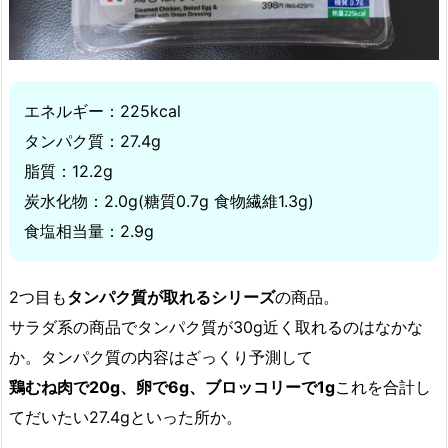
エネルギー：225kcal
タンパク質：27.4g
脂質：12.2g
炭水化物：2.0g(糖質0.7g 食物繊維1.3g)
食塩相当量：2.9g
2つ目も
タンパク質が取れるシリーズ
の商品。
サラダ系の商品でタンパク質が30g近く取れるのはなかな
か。タンパク質の内容はざっくり予測して
鶏むね肉で20g、卵で6g、ブロッコリーで1g
これを合計し
てだいたい27.4gといった所か。