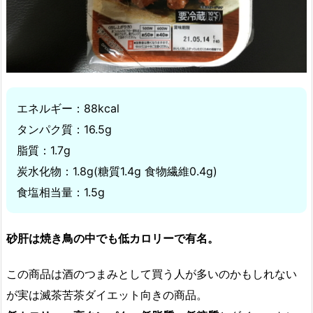
エネルギー：88kcal
タンパク質：16.5g
脂質：1.7g
炭水化物：1.8g(糖質1.4g 食物繊維0.4g)
食塩相当量：1.5g
砂肝は焼き鳥の中でも低カロリーで有名。
この商品は酒のつまみとして買う人が多いのかもしれない
が実は滅茶苦茶ダイエット向きの商品。