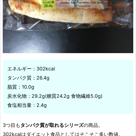
エネルギー：302kcal
タンパク質：26.4g
脂質：10.0g
炭水化物：29.2g(糖質24.2g 食物繊維5.0g)
食塩相当量：2.4g
3つ目も
タンパク質が取れるシリーズ
の商品。
302kcalはダイエット食品としてはそこそこ多い数値。