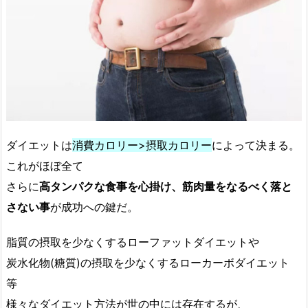
ダイエットは
消費カロリー>摂取カロリー
によって決まる。
これがほぼ全て
さらに
高タンパクな食事を心掛け、筋肉量をなるべく落と
さない事
が成功への鍵だ。
脂質の摂取を少なくするローファットダイエットや
炭水化物(糖質)の摂取を少なくするローカーボダイエット
等
様々なダイエット方法が世の中には存在するが、