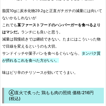
脂質10gに炭水化物29.2gと正直ガチガチの減量には向いて
ないかもしれないが
これでも
某ファーストフードのハンバーガーを食べるより
はマシだ。
ランチにも良いと思う。
減量は我慢続きでは継続できない。たまにはこういった物
で目線を変えるというのも大切。
サンドイッチや菓子パンを食べるぐらいなら、
タンパク質
が摂れるこれを食べた方がいい。
味はピリ辛のチリソースが効いててうまい。
④直火で炙った 鶏もも肉の照焼 価格:216円
(税込)