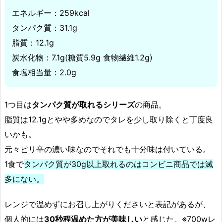
エネルギー：259kcal
タンパク質：31.1g
脂質：12.1g
炭水化物：7.1g(糖質5.9g 食物繊維1.2g)
食塩相当量：2.0g
1つ目は
タンパク質が取れるシリーズ
の商品。
脂質は12.1gとやや多めなのでタレを少し取り除くと丁度良
いかも。
元々ピリ辛の濃い味なのでそれでも十分味は付いている。
1食で
タンパク質が30g以上取れるのはコンビニ商品では滅
多にない。
レンジで温めずにお召し上がりくださいと表記があるが、
個人的には
30秒程温めた方が美味しい
と感じた。※700wレ