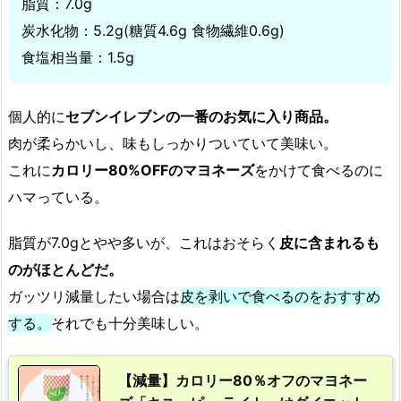
脂質：7.0g
炭水化物：5.2g(糖質4.6g 食物繊維0.6g)
食塩相当量：1.5g
個人的に
セブンイレブンの一番のお気に入り商品。
肉が柔らかいし、味もしっかりついていて美味い。
これに
カロリー80%OFFのマヨネーズ
をかけて食べるのに
ハマっている。
脂質が7.0gとやや多いが、これはおそらく
皮に含まれるも
のがほとんどだ。
ガッツリ減量したい場合は
皮を剥いで食べるのをおすすめ
する。
それでも十分美味しい。
【減量】カロリー80％オフのマヨネー