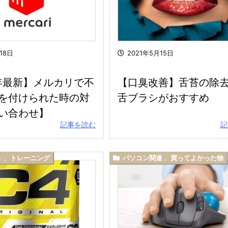
18日
2021年5月15日
5年最新】メルカリで不
【口臭改善】舌苔の除
を付けられた時の対
舌ブラシがおすすめ
い合わせ】
記事を読む
記
ト
,
トレーニング
パソコン関連
,
買ってよかった物