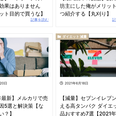
効果はありません
坊主にした俺がメリット
ット目的で買うな】
つ紹介する【丸刈り】
記事を読む
記
ダイエット 減量
月20日
2021年6月18日
5年最新】メルカリで売
【減量】セブンイレブ
因5選と解決策【な
える高タンパク ダイエ
い？】
品おすすめ7選【2021