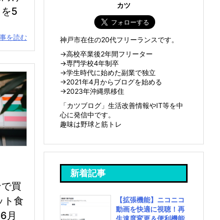
カツ
を5
事を読む
神戸市在住の20代フリーランスです。
→高校卒業後2年間フリーター
→専門学校4年制卒
→学生時代に始めた副業で独立
→2021年4月からブログを始める
→2023年沖縄県移住
「カツブログ」生活改善情報やIT等を中
心に発信中です。
趣味は野球と筋トレ
新着記事
ンで買
ット食
【拡張機能】ニコニコ
動画を快適に視聴！再
年6月
生速度変更＆便利機能