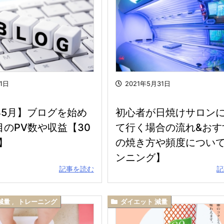
1日
2021年5月31日
1年5月】ブログを始め
初心者が日焼けサロン
目のPV数や収益【30
て行く場合の流れ&おす
】
の焼き方や頻度につい
ンニング】
記事を読む
記
減量
,
トレーニング
ダイエット 減量