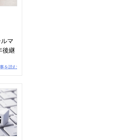
ールマ
年後継
事を読む