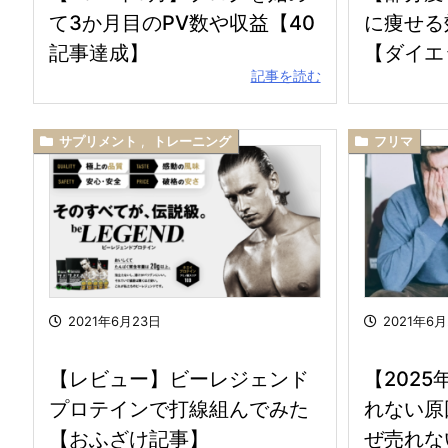
て3か月目のPV数や収益【40
に痩せる
記事達成】
【ダイエ
記事を読む
サプリメント
,
トレーニング
フリマ
2021年6月23日
2021年6
【レビュー】ビーレジェンド
【202
プロテインで打線組んでみた
れない原
【おふざけ記事】
ぜ売れな