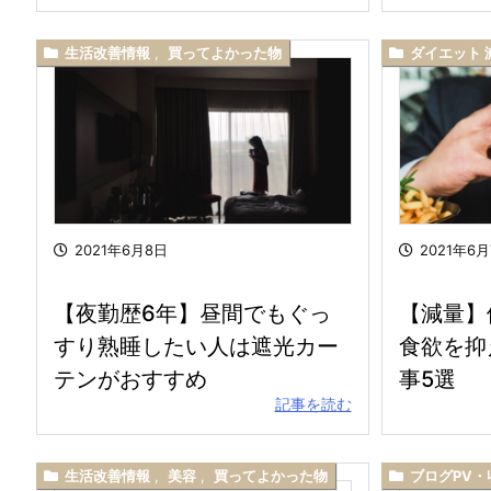
生活改善情報
,
買ってよかった物
ダイエット 
2021年6月8日
2021年6
【夜勤歴6年】昼間でもぐっ
【減量】
すり熟睡したい人は遮光カー
食欲を抑
テンがおすすめ
事5選
記事を読む
生活改善情報
,
美容
,
買ってよかった物
ブログPV・