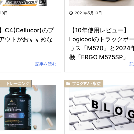
13日
2021年5月10日
4(Cellucor)のプ
【10年使用レビュー】
アウトがおすすめな
Logicoolのトラックボ
ウス「M570」と2024
機「ERGO M575SP」
記事を読む
記
ト
,
トレーニング
ブログPV・収益