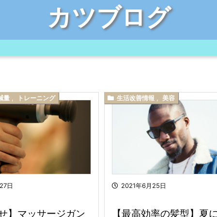
カツブログ
減量
,
トレーニング
生活改善情報
,
美容
27日
2021年6月25日
せ】マッサージガン
【最高効率の髪型】夏