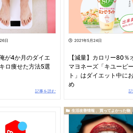
月26日
2021年5月24日
俺が4か月のダイエ
【減量】カロリー80％
5キロ痩せた方法5選
マヨネーズ「キユーピー
ト」はダイエット中に
め
記事を読む
記
生活改善情報
,
買ってよかった物