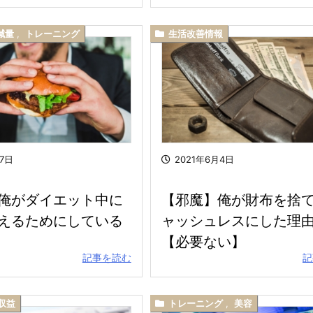
減量
,
トレーニング
生活改善情報
月7日
2021年6月4日
俺がダイエット中に
【邪魔】俺が財布を捨
えるためにしている
ャッシュレスにした理由
【必要ない】
記事を読む
記
収益
トレーニング
,
美容