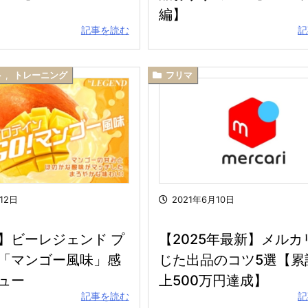
編】
記事を読む
記
ト
,
トレーニング
フリマ
12日
2021年6月10日
】ビーレジェンド プ
【2025年最新】メルカ
「マンゴー風味」感
じた出品のコツ5選【累
ュー
上500万円達成】
記事を読む
記